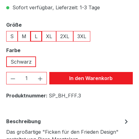
Sofort verfügbar, Lieferzeit: 1-3 Tage
auswählen
Größe
S
M
L
XL
2XL
3XL
auswählen
Farbe
Schwarz
Produkt Anzahl: Gib den gewünschten We
In den Warenkorb
Produktnummer:
SP_BH_FFF.3
Beschreibung
Das großartige "Ficken für den Frieden Design"